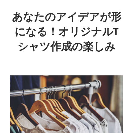
コ
ン
あなたのアイデアが形
テ
になる！オリジナルT
ン
ツ
シャツ作成の楽しみ
へ
ス
あ
キ
な
ッ
た
プ
の
創
造
力
が
生