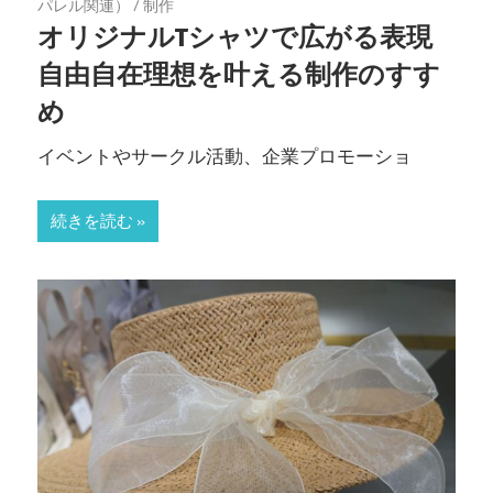
パレル関連）
/
制作
入
オリジナルTシャツで広がる表現
れ
自由自在理想を叶える制作のすす
よ
め
う！
イベントやサークル活動、企業プロモーショ
続きを読む