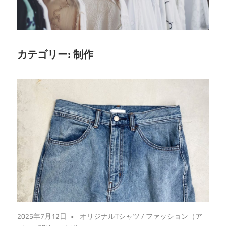
き
る、
あ
な
カテゴリー:
制作
た
だ
け
の
特
別
な
一
着
を
手
2025年7月12日
オリジナルTシャツ
/
ファッション（ア
に