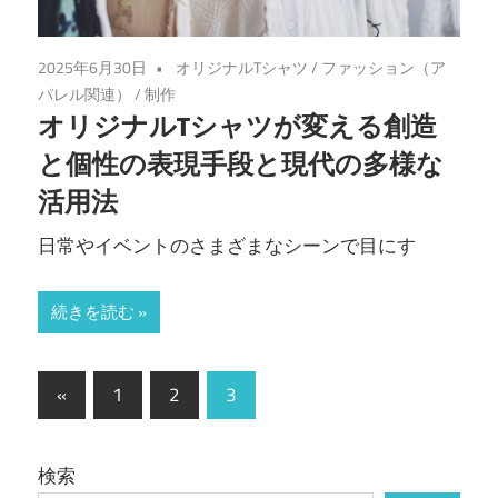
2025年6月30日
オリジナルTシャツ
/
ファッション（ア
パレル関連）
/
制作
オリジナルTシャツが変える創造
と個性の表現手段と現代の多様な
活用法
日常やイベントのさまざまなシーンで目にす
続きを読む
投
前
«
1
2
3
の
稿
記
の
検索
事