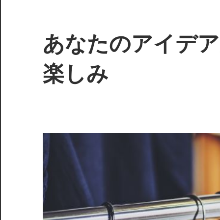
コ
ン
テ
あなたのアイデア
ン
ツ
楽しみ
へ
ス
あ
キ
な
ッ
た
プ
の
創
造
力
が
生