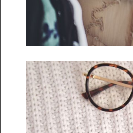
入
れ
よ
う！