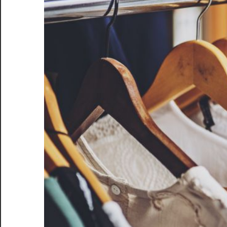
き
る、
あ
な
た
だ
け
の
特
別
な
一
着
を
手
に