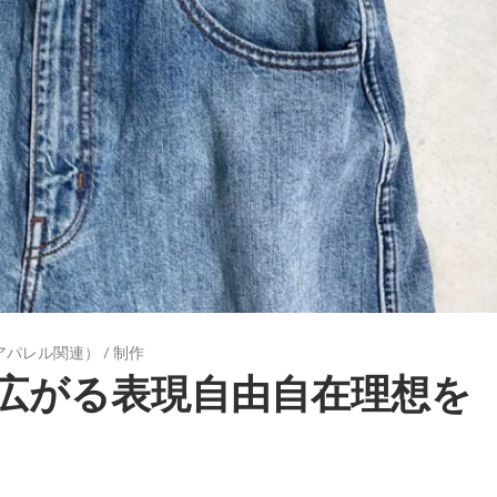
アパレル関連）
/
制作
広がる表現自由自在理想を