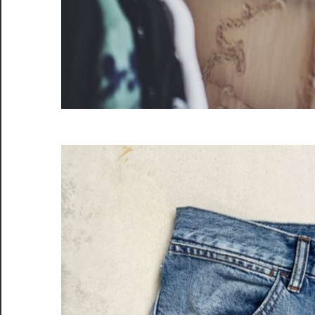
入
れ
よ
う！