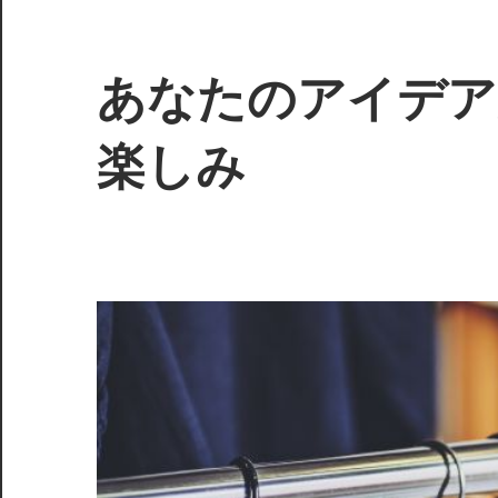
コ
ン
テ
あなたのアイデア
ン
ツ
楽しみ
へ
ス
あ
キ
な
ッ
た
プ
の
創
造
力
が
生