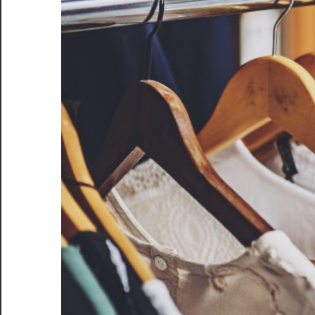
き
る、
あ
な
た
だ
け
の
特
別
な
一
着
を
手
に