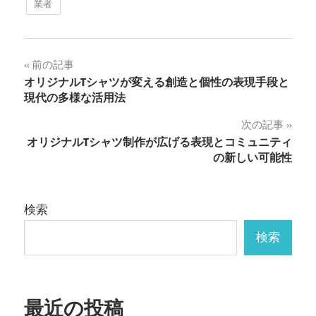
業者
投
前の記事
オリジナルTシャツが変える創造と個性の表現手段と
稿
現代の多様な活用法
ナ
次の記事
オリジナルTシャツ制作が広げる表現とコミュニティ
ビ
の新しい可能性
ゲ
ー
検索
シ
検索
ョ
ン
最近の投稿