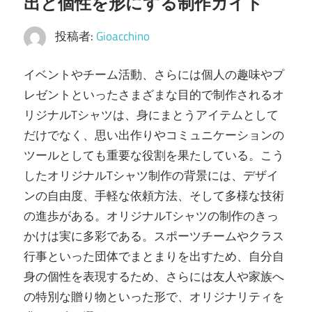
出と個性を形にする制作ガイド
入
投稿者:
Gioacchino
れ
よ
イベントやチーム活動、さらには個人の趣味やプ
う！
レゼントといったさまざまな目的で制作されるオ
リジナルTシャツは、身にまとうアイテムとして
だけでなく、思い出作りやコミュニケーションの
ツールとしても重要な役割を果たしている。
こう
したオリジナルTシャツ制作の背景には、デザイ
ンの自由度、手軽な依頼方法、そして多様な技術
の進歩がある。オリジナルTシャツの制作のきっ
かけは実に多彩である。スポーツチームやクラス
行事といった団体でまとまりを出すため、自分自
身の個性を表現するため、さらには友人や家族へ
の特別な贈り物といった形で、オリジナリティを