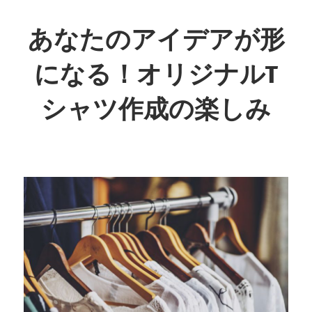
コ
ン
あなたのアイデアが形
テ
になる！オリジナルT
ン
ツ
シャツ作成の楽しみ
へ
ス
あ
キ
な
ッ
た
プ
の
創
造
力
が
生