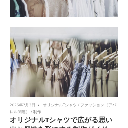
き
る、
あ
な
た
だ
け
の
特
別
な
一
着
2025年7月3日
オリジナルTシャツ
/
ファッション（アパ
を
レル関連）
/
制作
手
オリジナルTシャツで広がる思い
に